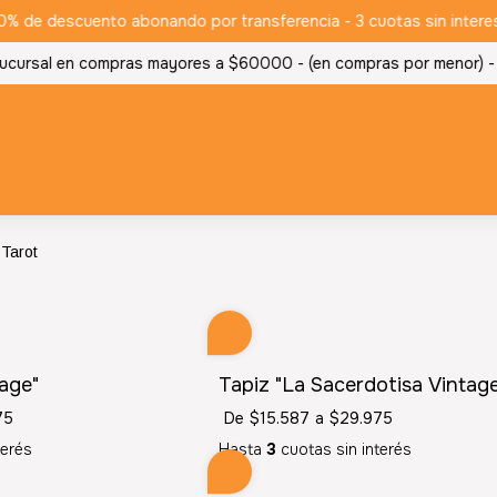
 de descuento abonando por transferencia - 3 cuotas sin interes 
ucursal en compras mayores a $60000 - (en compras por menor) -
e
 Tarot
tage"
Tapiz "La Sacerdotisa Vintag
75
De
$15.587
a
$29.975
terés
Hasta
3
cuotas sin interés