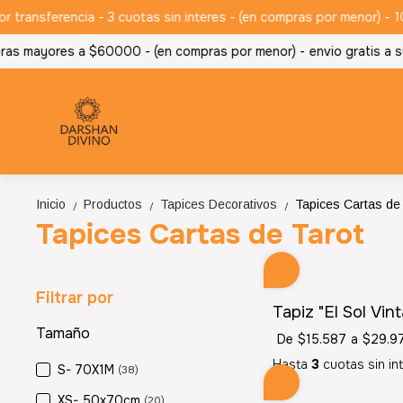
ansferencia - 3 cuotas sin interes - (en compras por menor) -
10%
ras mayores a $60000 - (en compras por menor) -
envio gratis a s
Inicio
Productos
Tapices Decorativos
Tapices Cartas de
/
/
/
Tapices Cartas de Tarot
Filtrar por
Tapiz "El Sol Vin
Tamaño
De
$15.587
a
$29.9
Hasta
3
cuotas sin in
S- 70X1M
(38)
XS- 50x70cm
(20)