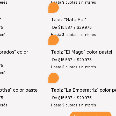
terés
Hasta
3
cuotas sin interés
"
Tapiz "Gato Sol"
75
De
$15.587
a
$29.975
terés
Hasta
3
cuotas sin interés
rados" color
Tapiz "El Mago" color pastel
De
$15.587
a
$29.975
75
Hasta
3
cuotas sin interés
terés
tisa" color pastel
Tapiz "La Emperatriz" color p
75
De
$15.587
a
$29.975
terés
Hasta
3
cuotas sin interés