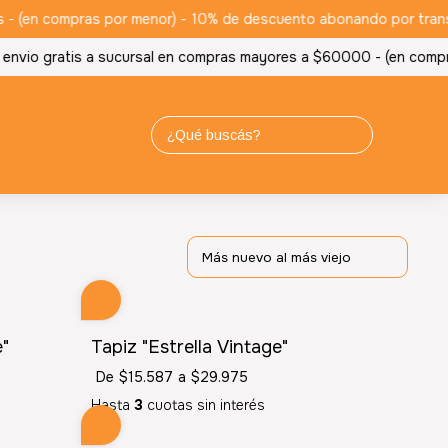
- (en compras por menor) -
10% de descuento abonando por transfer
nvio gratis a sucursal en compras mayores a $60000 - (en compra
e"
Tapiz "Estrella Vintage"
De
$15.587
a
$29.975
Hasta
3
cuotas sin interés