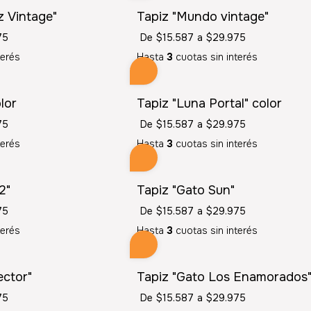
z Vintage"
Tapiz "Mundo vintage"
75
De
$15.587
a
$29.975
terés
Hasta
3
cuotas sin interés
lor
Tapiz "Luna Portal" color
75
De
$15.587
a
$29.975
terés
Hasta
3
cuotas sin interés
2"
Tapiz "Gato Sun"
75
De
$15.587
a
$29.975
terés
Hasta
3
cuotas sin interés
ector"
Tapiz "Gato Los Enamorados
75
De
$15.587
a
$29.975