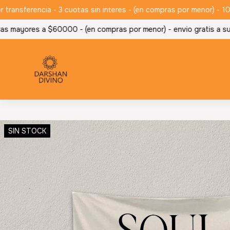
sferencia - 3 cuotas sin interes - (en compras por menor) -
10% d
s mayores a $60000 - (en compras por menor) -
envio gratis a suc
SIN STOCK