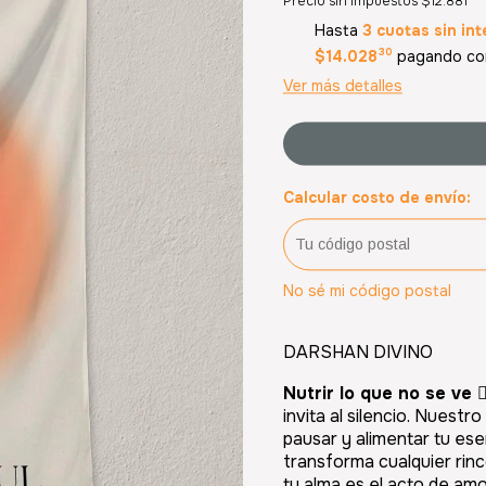
Precio sin impuestos
$12.881
Hasta
3 cuotas sin int
30
$14.028
pagando con
Ver más detalles
Calcular costo de envío:
No sé mi código postal
DARSHAN DIVINO
Nutrir lo que no se ve 🧘
invita al silencio. Nuestr
pausar y alimentar tu ese
transforma cualquier rin
tu alma es el acto de am