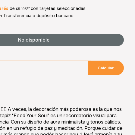
erés
de
con tarjetas seleccionadas
$5.195
67
 Transferencia o depósito bancario
No disponible
Calcular
‍♀️✨
A veces, la decoración más poderosa es la que nos
o tapiz "Feed Your Soul" es un recordatorio visual para
ncia. Con su diseño de aura minimalista y tonos cálidos,
cón en un refugio de paz y meditación. Porque cuidar de
or más grande que podés hacer hoy. ¡Llevá armonía a tu