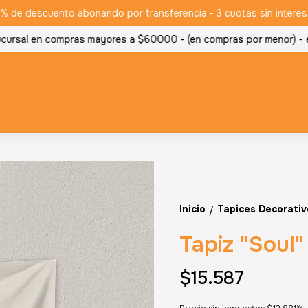
e descuento abonando por transferencia - 3 cuotas sin interes - 
ursal en compras mayores a $60000 - (en compras por menor) -
env
Inicio
Tapices Decorativ
/
Tapiz "Soul"
$15.587
82