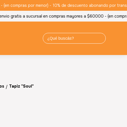
(en compras por menor) -
10% de descuento abonando por transferen
io gratis a sucursal en compras mayores a $60000 - (en compras 
os
Tapiz "Soul"
/