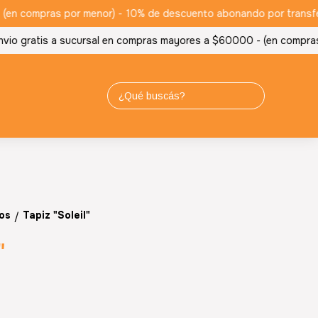
n compras por menor) -
10% de descuento abonando por transferenci
o gratis a sucursal en compras mayores a $60000 - (en compras po
os
Tapiz "Soleil"
/
"