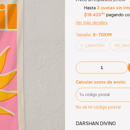
Precio sin impuestos
$17.836
Hasta
3 cuotas sin int
80
$19.423
pagando con
Ver más detalles
S- 70X1M
Tamaño:
L- 1,30x1,50m
XS- 50
Calcular costo de envío:
No sé mi código postal
DARSHAN DIVINO