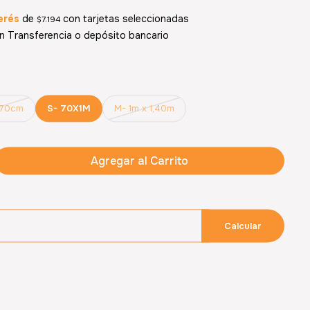
erés
de
con tarjetas seleccionadas
$7.194
 Transferencia o depósito bancario
x70cm
S- 70X1M
M- 1m x 1,40m
Agregar al Carrito
Calcular