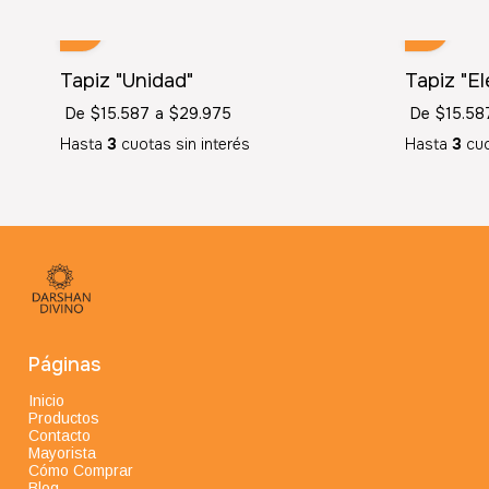
Tapiz "Unidad"
Tapiz "E
De
$15.587
a
$29.975
De
$15.58
Hasta
3
cuotas sin interés
Hasta
3
cuo
Páginas
Inicio
Productos
Contacto
Mayorista
Cómo Comprar
Blog