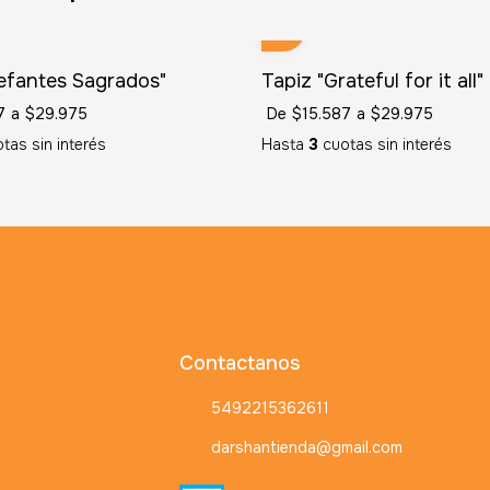
lefantes Sagrados"
Tapiz "Grateful for it all"
7
a
$29.975
De
$15.587
a
$29.975
tas sin interés
Hasta
3
cuotas sin interés
Contactanos
5492215362611
darshantienda@gmail.com