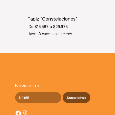
SIN STOCK
Tapiz "Constelaciones"
De
$15.587
a
$29.975
Hasta
3
cuotas sin interés
Newsletter
Suscribirse