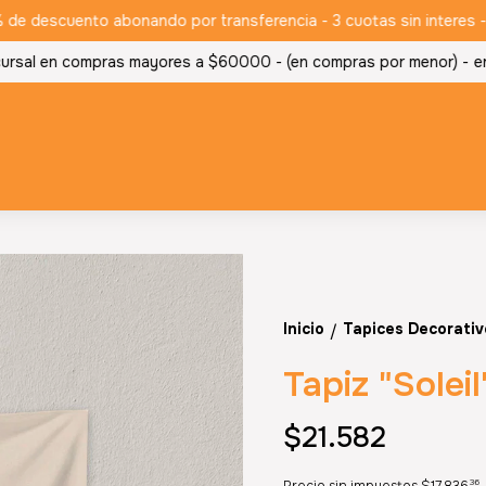
 descuento abonando por transferencia - 3 cuotas sin interes - (e
rsal en compras mayores a $60000 - (en compras por menor) -
envi
Inicio
Tapices Decorativ
/
Tapiz "Soleil
$21.582
36