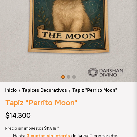
Inicio
Tapices Decorativos
Tapiz "Perrito Moon"
/
/
Tapiz "Perrito Moon"
$14.300
18
Precio sin impuestos
$11.818
Hasta
3 cuotas sin interés
de
con tarjetas
$4.766
67