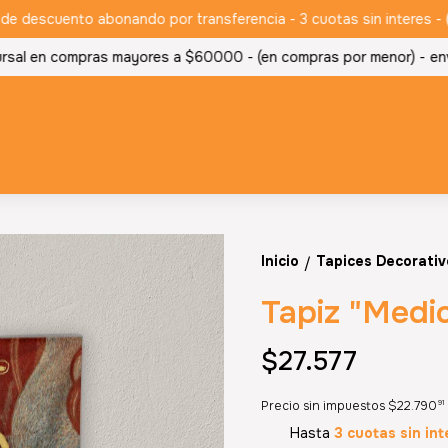
descuento abonando por transferencia - 3 cuotas sin interes - (en
sal en compras mayores a $60000 - (en compras por menor) -
envio
Inicio
Tapices Decorativ
/
Tapiz "Medic
$27.577
91
Precio sin impuestos
$22.790
Hasta
3 cuotas sin int