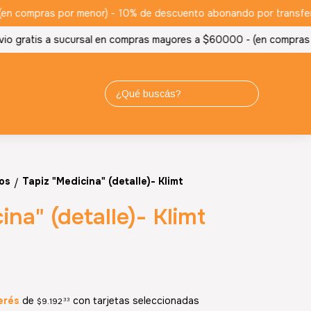
 compras por menor) -
10% de descuento abonando por transferencia
 gratis a sucursal en compras mayores a $60000 - (en compras por
os
Tapiz "Medicina" (detalle)- Klimt
/
ina" (detalle)- Klimt
erés
de
con tarjetas seleccionadas
$9.192
33