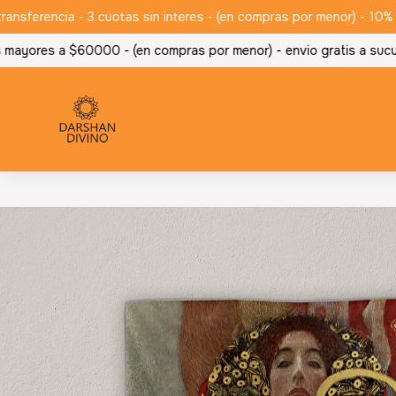
erencia - 3 cuotas sin interes - (en compras por menor) -
10% de 
ayores a $60000 - (en compras por menor) -
envio gratis a sucur