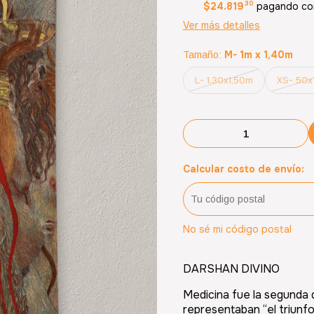
30
$24.819
pagando con
Ver más detalles
M- 1m x 1,40m
Tamaño:
L- 1,30x1,50m
XS- 50
Calcular costo de envío:
No sé mi código postal
DARSHAN DIVINO
Medicina
fue la segunda d
representaban
el triunf