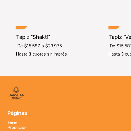
Tapiz "Shakti"
Tapiz "V
De
$15.587
a
$29.975
De
$15.58
Hasta
3
cuotas sin interés
Hasta
3
cuo
Páginas
Inicio
Productos