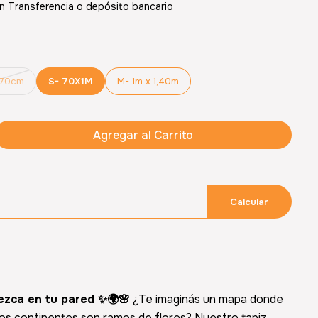
 Transferencia o depósito bancario
x70cm
S- 70X1M
M- 1m x 1,40m
Agregar al Carrito
Calcular
ezca en tu pared ✨🌍🌸
¿Te imaginás un mapa donde
 los continentes son ramos de flores? Nuestro tapiz