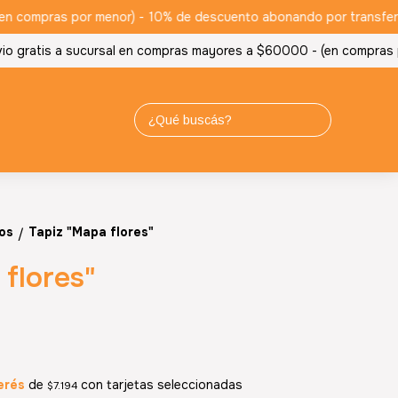
 compras por menor) -
10% de descuento abonando por transferencia
gratis a sucursal en compras mayores a $60000 - (en compras por
os
Tapiz "Mapa flores"
/
flores"
erés
de
con tarjetas seleccionadas
$7.194