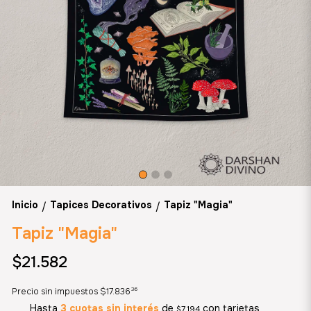
Inicio
Tapices Decorativos
Tapiz "Magia"
/
/
Tapiz "Magia"
$21.582
36
Precio sin impuestos
$17.836
Hasta
3 cuotas sin interés
de
con tarjetas
$7.194