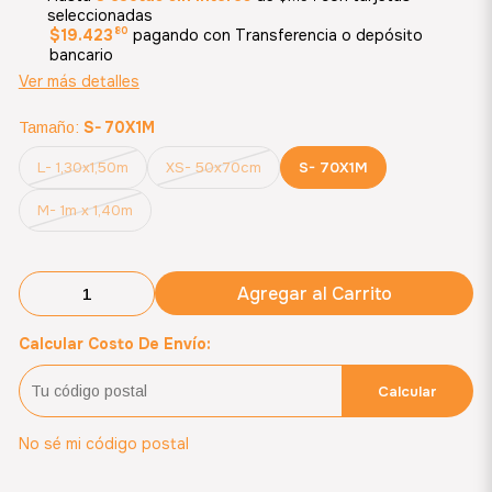
seleccionadas
80
$19.423
pagando con Transferencia o depósito
bancario
Ver más detalles
S- 70X1M
Tamaño:
L- 1,30x1,50m
XS- 50x70cm
S- 70X1M
M- 1m x 1,40m
Agregar al Carrito
Calcular Costo De Envío:
Calcular
No sé mi código postal