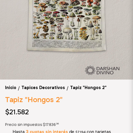
Inicio
Tapices Decorativos
Tapiz "Hongos 2"
/
/
Tapiz "Hongos 2"
$21.582
36
Precio sin impuestos
$17.836
Hasta
3 cuotas sin interés
de
con tarjetas
$7.194