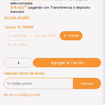
seleccionadas
80
$19.423
pagando con Transferencia o depósito
bancario
Ver más detalles
S- 70X1M
Tamaño:
L- 1,30x1,50m
XS- 50x70cm
S- 70X1M
M- 1m x 1,40m
Agregar al Carrito
Calcular Costo De Envío:
Calcular
No sé mi código postal