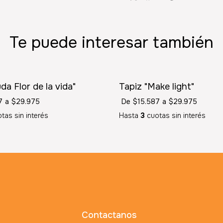
Te puede interesar también
SIN STOCK
da Flor de la vida"
Tapiz "Make light"
7
a
$29.975
De
$15.587
a
$29.975
tas sin interés
Hasta
3
cuotas sin interés
Contactanos