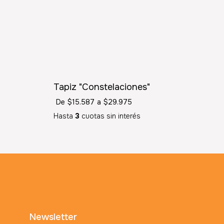
SIN STOCK
Tapiz "Constelaciones"
De
$15.587
a
$29.975
Hasta
3
cuotas sin interés
Newsletter