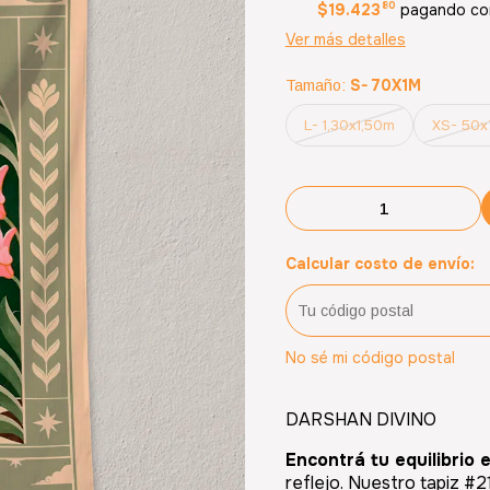
80
$19.423
pagando con
Ver más detalles
S- 70X1M
Tamaño:
L- 1,30x1,50m
XS- 50
Calcular costo de envío:
No sé mi código postal
DARSHAN DIVINO
Encontrá tu equilibrio e
reflejo. Nuestro tapiz #2