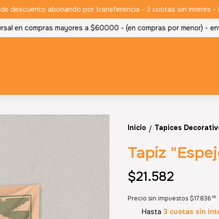
descuento abonando por transferencia - 3 cuotas sin interes - (en
sal en compras mayores a $60000 - (en compras por menor) -
envio
Inicio
Tapices Decorativ
/
Tapiz "Espej
$21.582
36
Precio sin impuestos
$17.836
Hasta
3 cuotas sin int