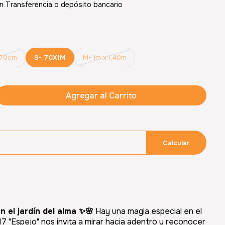
 Transferencia o depósito bancario
x70cm
S- 70X1M
M- 1m x 1,40m
Agregar al Carrito
Calcular
n el jardín del alma ✨🌸
Hay una magia especial en el
17 "Espejo" nos invita a mirar hacia adentro y reconocer