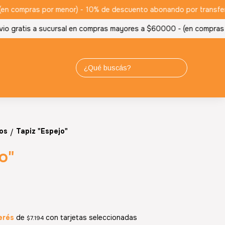
 compras por menor) -
10% de descuento abonando por transferencia
 gratis a sucursal en compras mayores a $60000 - (en compras por
os
Tapiz "Espejo"
/
o"
erés
de
con tarjetas seleccionadas
$7.194