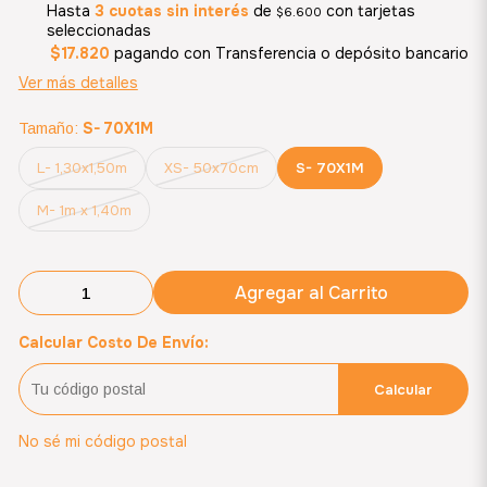
Hasta
3 cuotas sin interés
de
con tarjetas
$6.600
seleccionadas
$17.820
pagando con Transferencia o depósito bancario
Ver más detalles
S- 70X1M
Tamaño:
L- 1,30x1,50m
XS- 50x70cm
S- 70X1M
M- 1m x 1,40m
Agregar al Carrito
Calcular Costo De Envío:
Calcular
No sé mi código postal