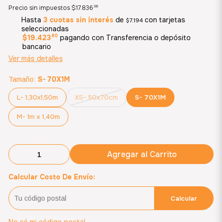
36
Precio sin impuestos
$17.836
Hasta
3 cuotas sin interés
de
con tarjetas
$7.194
seleccionadas
80
$19.423
pagando con Transferencia o depósito
bancario
Ver más detalles
S- 70X1M
Tamaño:
L- 1,30x1,50m
XS- 50x70cm
S- 70X1M
M- 1m x 1,40m
Agregar al Carrito
Calcular Costo De Envío:
Calcular