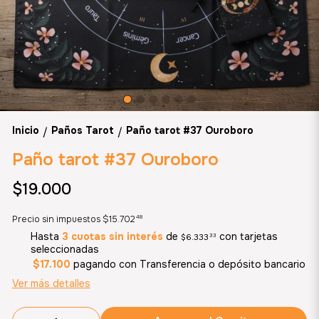
Inicio
Paños Tarot
Paño tarot #37 Ouroboro
/
/
Paño tarot #37 Ouroboro
$19.000
48
Precio sin impuestos
$15.702
Hasta
3 cuotas sin interés
de
con tarjetas
$6.333
33
seleccionadas
$17.100
pagando con Transferencia o depósito bancario
Ver más detalles