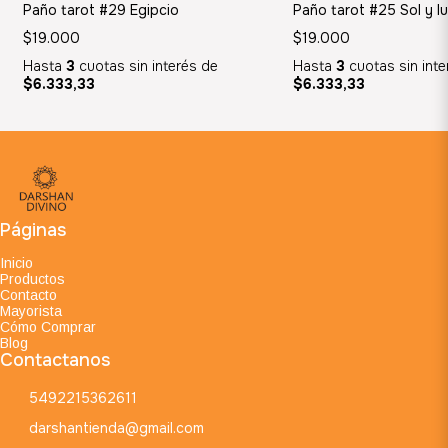
Paño tarot #29 Egipcio
Paño tarot #25 Sol y l
$19.000
$19.000
Hasta
3
cuotas sin interés
de
Hasta
3
cuotas sin int
$6.333,33
$6.333,33
Páginas
Inicio
Productos
Contacto
Mayorista
Cómo Comprar
Blog
Contactanos
5492215362611
darshantienda@gmail.com