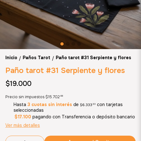
Inicio
Paños Tarot
Paño tarot #31 Serpiente y flores
/
/
Paño tarot #31 Serpiente y flores
$19.000
48
Precio sin impuestos
$15.702
Hasta
3 cuotas sin interés
de
con tarjetas
$6.333
33
seleccionadas
$17.100
pagando con Transferencia o depósito bancario
Ver más detalles